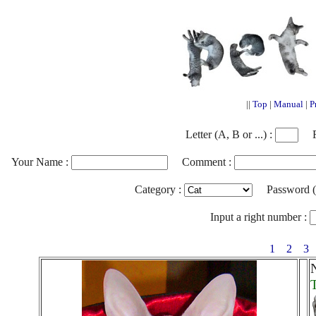
||
Top
|
Manual
|
P
Letter (A, B or ...) :
Fi
Your Name :
Comment :
Category :
Password (nec
Input a right number :
1
2
3
T