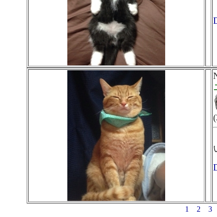
D
D
1
2
3