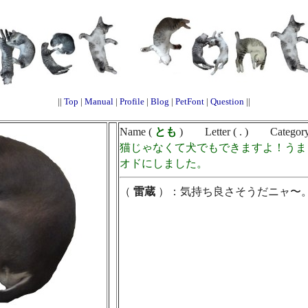
||
Top
|
Manual
|
Profile
|
Blog
|
PetFont
|
Question
||
Name (
とも
) Letter ( . ) Category 
猫じゃなくて犬でもできますよ！うまく
オドにしました。
（
雷蔵
）：気持ち良さそうだニャ〜