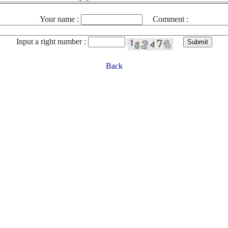
Your name :
Comment :
Input a right number :
Back