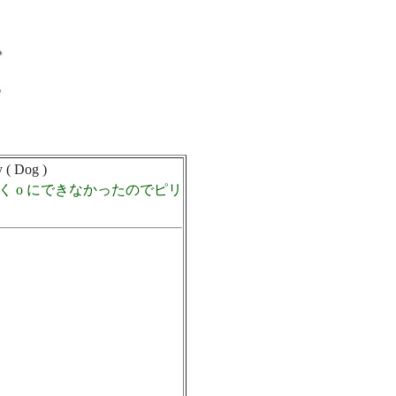
( Dog )
 o にできなかったのでピリ
。